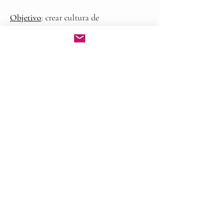
Objetivo
: crear cultura de
participación y hacer del cuidado
mutuo un valor compartido.
En colaboración con el Centro
Ocupacional La Torxa.
Premios MEL, Mecenazgo
Empresarial para Lleida